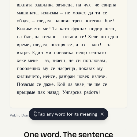
вратата
задрънка
звънеца
,
па
чух
,
че
свирна
машината
,
излизам
—
не
можех
да
ти
се
обадя
, —
гледам
,
нашият
трен
потегли
.
Бре
!
Килимчето
ми
!
Та
като
фукнах
подир
него
,
па
бяг
,
па
тичане
—
остави
се
!
Хеле
по
едно
време
,
гледам
,
поспря
се
,
и
аз
—
хоп
! —
та
вътре
.
Един
ми
поизвика
нещо
сепнато
—
хеке-меке
—
аз
,
знаеш
,
не
си
поплювам
,
пооблещих
му
се
насреща
,
показах
му
килимчето
,
нейсе
,
разбран
човек
излезе
.
Позасмя
се
даже
.
Кой
да
знае
,
че
ще
се
връщаме
пак
назад
.
Унгарска
работа
!
👆
Tap any word for its meaning
Public Domain
·
Алеко Константинов
—
source
One word. The sentence