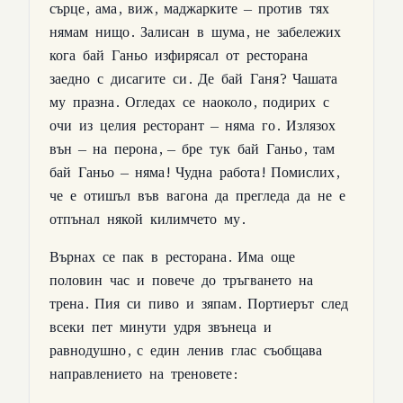
сърце
,
ама
,
виж
,
маджарките
—
против
тях
нямам
нищо
.
Залисан
в
шума
,
не
забележих
кога
бай
Ганьо
изфирясал
от
ресторана
заедно
с
дисагите
си
.
Де
бай
Ганя
?
Чашата
му
празна
.
Огледах
се
наоколо
,
подирих
с
очи
из
целия
ресторант
—
няма
го
.
Излязох
вън
—
на
перона
, —
бре
тук
бай
Ганьо
,
там
бай
Ганьо
—
няма
!
Чудна
работа
!
Помислих
,
че
е
отишъл
във
вагона
да
прегледа
да
не
е
отпънал
някой
килимчето
му
.
Върнах
се
пак
в
ресторана
.
Има
още
половин
час
и
повече
до
тръгването
на
трена
.
Пия
си
пиво
и
зяпам
.
Портиерът
след
всеки
пет
минути
удря
звънеца
и
равнодушно
,
с
един
ленив
глас
съобщава
направлението
на
треновете
: