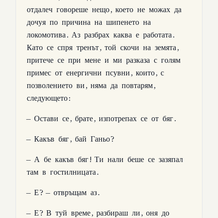
отдалеч
говореше
нещо
,
което
не
можах
да
дочуя
по
причина
на
шипенето
на
локомотива
.
Аз
разбрах
каква
е
работата
.
Като
се
спря
тренът
,
той
скочи
на
земята
,
притече
се
при
мене
и
ми
разказа
с
голям
примес
от
енергични
псувни
,
които
,
с
позволението
ви
,
няма
да
повтарям
,
следующето
:
—
Остави
се
,
брате
,
изпотрепах
се
от
бяг
.
—
Какъв
бяг
,
бай
Ганьо
?
—
А
бе
какъв
бяг
!
Ти
нали
беше
се
зазяпал
там
в
гостилницата
.
—
Е
? —
отвръщам
аз
.
—
Е
?
В
туй
време
,
разбираш
ли
,
оня
до