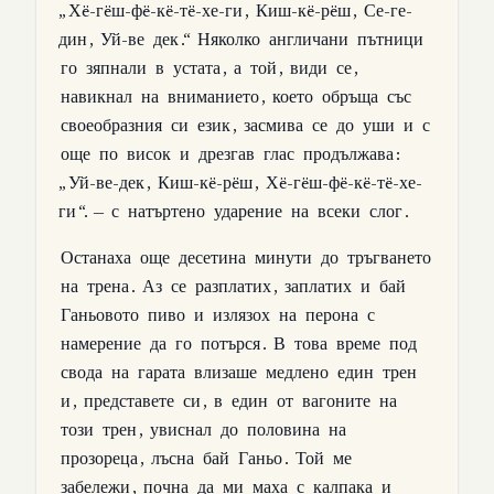
„
Хë-гëш-фë-кë-тë-хе-ги
,
Киш-кë-рëш
,
Се-ге-
дин
,
Уй-ве
дек
.“
Няколко
англичани
пътници
го
зяпнали
в
устата
,
а
той
,
види
се
,
навикнал
на
вниманието
,
което
обръща
със
своеобразния
си
език
,
засмива
се
до
уши
и
с
още
по
висок
и
дрезгав
глас
продължава
:
„
Уй-ве-дек
,
Киш-кë-рëш
,
Хë-гëш-фë-кë-тë-хе-
ги
“. —
с
натъртено
ударение
на
всеки
слог
.
Останаха
още
десетина
минути
до
тръгването
на
трена
.
Аз
се
разплатих
,
заплатих
и
бай
Ганьовото
пиво
и
излязох
на
перона
с
намерение
да
го
потърся
.
В
това
време
под
свода
на
гарата
влизаше
медлено
един
трен
и
,
представете
си
,
в
един
от
вагоните
на
този
трен
,
увиснал
до
половина
на
прозореца
,
лъсна
бай
Ганьо
.
Той
ме
забележи
,
почна
да
ми
маха
с
калпака
и