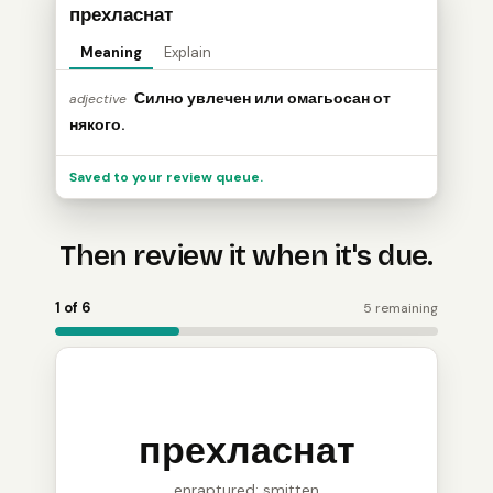
прехласнат
Meaning
Explain
Силно увлечен или омагьосан от
adjective
някого.
Saved to your review queue.
Then review it when it's due.
Word Holder turns the saved word into a review card: 
1 of 6
5 remaining
прехласнат
enraptured; smitten