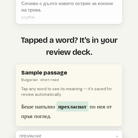
Сечиво с дълго извито острие за косене
на трева.
scythe
Tapped a word? It's in your
review deck.
Open
a
Bulgarian
passage, tap a word to see its meanin
Sample passage
Bulgarian
· short read
Tap any word to see its meaning — it's saved for
review automatically.
прехласнат
Беше напълно
по нея от
пръв поглед.
ПРЕХЛАСНАТ
×