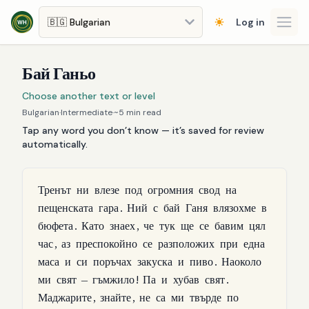
Skip to main content
Log in
Open
Бай Ганьо
Choose another text or level
Bulgarian
·
Intermediate
·
~
5
min read
Tap any word you don’t know — it’s saved for review
automatically.
Тренът
ни
влезе
под
огромния
свод
на
пещенската
гара
.
Ний
с
бай
Ганя
влязохме
в
бюфета
.
Като
знаех
,
че
тук
ще
се
бавим
цял
час
,
аз
преспокойно
се
разположих
при
една
маса
и
си
поръчах
закуска
и
пиво
.
Наоколо
ми
свят
—
гъмжило
!
Па
и
хубав
свят
.
Маджарите
,
знайте
,
не
са
ми
твърде
по