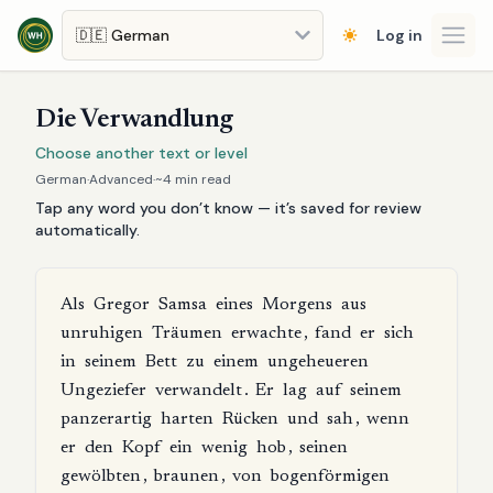
Skip to main content
Log in
Open
Die Verwandlung
Choose another text or level
German
·
Advanced
·
~
4
min read
Tap any word you don’t know — it’s saved for review
automatically.
Als
Gregor
Samsa
eines
Morgens
aus
unruhigen
Träumen
erwachte
,
fand
er
sich
in
seinem
Bett
zu
einem
ungeheueren
Ungeziefer
verwandelt
.
Er
lag
auf
seinem
panzerartig
harten
Rücken
und
sah
,
wenn
er
den
Kopf
ein
wenig
hob
,
seinen
gewölbten
,
braunen
,
von
bogenförmigen