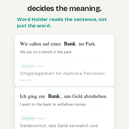
decides the meaning.
The
Word Holder reads the sentence, not
German
word “
Bank
” means “
bench
” in one sente
just the word.
Bank
Wir saßen auf einer
im Park.
We sat on a bench in the park.
bench
noun
Sitzgelegenheit für mehrere Personen.
bench
Bank
Ich ging zur
, um Geld abzuheben.
I went to the bank to withdraw money.
money
noun
Geldinstitut, das Geld verwahrt und