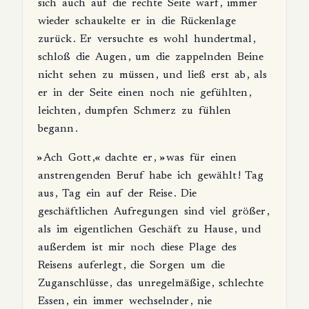
sich
auch
auf
die
rechte
Seite
warf
,
immer
wieder
schaukelte
er
in
die
Rückenlage
zurück
.
Er
versuchte
es
wohl
hundertmal
,
schloß
die
Augen
,
um
die
zappelnden
Beine
nicht
sehen
zu
müssen
,
und
ließ
erst
ab
,
als
er
in
der
Seite
einen
noch
nie
gefühlten
,
leichten
,
dumpfen
Schmerz
zu
fühlen
begann
.
»
Ach
Gott
,«
dachte
er
, »
was
für
einen
anstrengenden
Beruf
habe
ich
gewählt
!
Tag
aus
,
Tag
ein
auf
der
Reise
.
Die
geschäftlichen
Aufregungen
sind
viel
größer
,
als
im
eigentlichen
Geschäft
zu
Hause
,
und
außerdem
ist
mir
noch
diese
Plage
des
Reisens
auferlegt
,
die
Sorgen
um
die
Zuganschlüsse
,
das
unregelmäßige
,
schlechte
Essen
,
ein
immer
wechselnder
,
nie