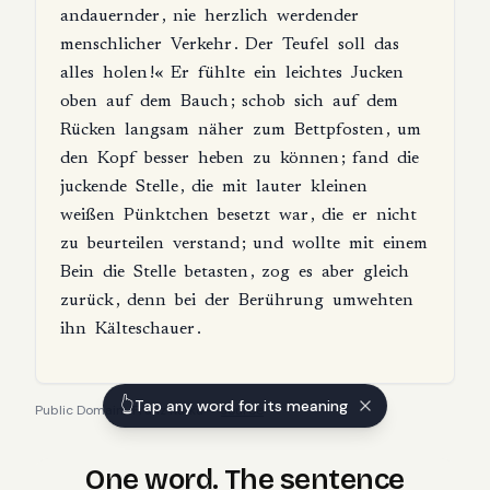
andauernder
,
nie
herzlich
werdender
menschlicher
Verkehr
.
Der
Teufel
soll
das
alles
holen
!«
Er
fühlte
ein
leichtes
Jucken
oben
auf
dem
Bauch
;
schob
sich
auf
dem
Rücken
langsam
näher
zum
Bettpfosten
,
um
den
Kopf
besser
heben
zu
können
;
fand
die
juckende
Stelle
,
die
mit
lauter
kleinen
weißen
Pünktchen
besetzt
war
,
die
er
nicht
zu
beurteilen
verstand
;
und
wollte
mit
einem
Bein
die
Stelle
betasten
,
zog
es
aber
gleich
zurück
,
denn
bei
der
Berührung
umwehten
ihn
Kälteschauer
.
👆
Tap any word for its meaning
Public Domain
·
Franz Kafka
—
source
One word. The sentence