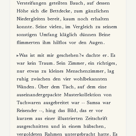
Versteifungen
geteilten
Bauch
,
auf
dessen
Höhe
sich
die
Bettdecke
,
zum
gänzlichen
Niedergleiten
bereit
,
kaum
noch
erhalten
konnte
.
Seine
vielen
,
im
Vergleich
zu
seinem
sonstigen
Umfang
kläglich
dünnen
Beine
flimmerten
ihm
hilflos
vor
den
Augen
.
»
Was
ist
mit
mir
geschehen
?«
dachte
er
.
Es
war
kein
Traum
.
Sein
Zimmer
,
ein
richtiges
,
nur
etwas
zu
kleines
Menschenzimmer
,
lag
ruhig
zwischen
den
vier
wohlbekannten
Wänden
.
Über
dem
Tisch
,
auf
dem
eine
auseinandergepackte
Musterkollektion
von
Tuchwaren
ausgebreitet
war
--
Samsa
war
Reisender
--,
hing
das
Bild
,
das
er
vor
kurzem
aus
einer
illustrierten
Zeitschrift
ausgeschnitten
und
in
einem
hübschen
,
vergoldeten
Rahmen
untergebracht
hatte
.
Es