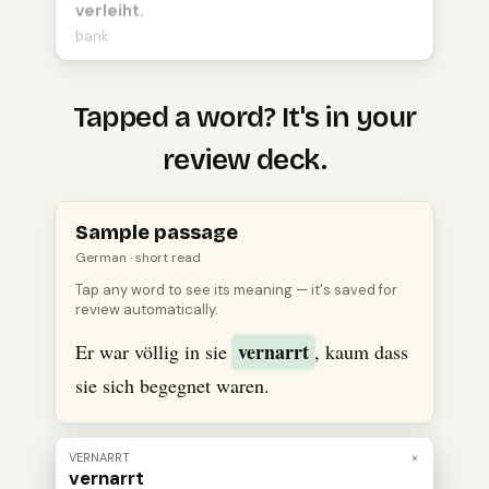
verleiht.
bank
Tapped a word? It's in your
review deck.
Open
a
German
passage, tap a word to see its meaning
Sample passage
German
· short read
Tap any word to see its meaning — it's saved for
review automatically.
vernarrt
Er war völlig in sie
, kaum dass
sie sich begegnet waren.
VERNARRT
×
vernarrt