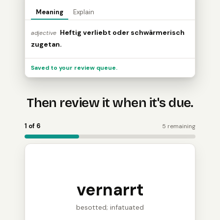
Meaning
Explain
Heftig verliebt oder schwärmerisch
adjective
zugetan.
Saved to your review queue.
Then review it when it's due.
Word Holder turns the saved word into a review card: 
1 of 6
5 remaining
vernarrt
besotted; infatuated