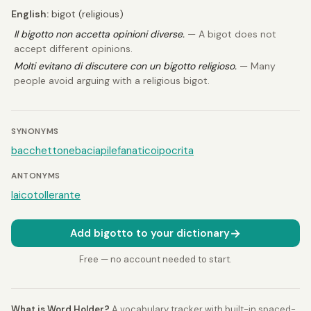
English:
bigot (religious)
Il bigotto non accetta opinioni diverse.
— A bigot does not
accept different opinions.
Molti evitano di discutere con un bigotto religioso.
— Many
people avoid arguing with a religious bigot.
SYNONYMS
bacchettone
baciapile
fanatico
ipocrita
ANTONYMS
laico
tollerante
→
Add bigotto to your dictionary
Free — no account needed to start.
What is Word Holder?
A vocabulary tracker with built-in spaced-