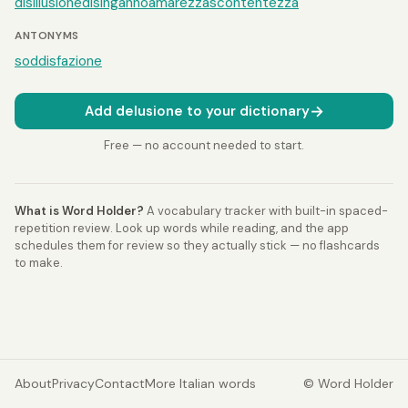
disillusione
disinganno
amarezza
scontentezza
ANTONYMS
soddisfazione
→
Add delusione to your dictionary
Free — no account needed to start.
What is Word Holder?
A vocabulary tracker with built-in spaced-
repetition review. Look up words while reading, and the app
schedules them for review so they actually stick — no flashcards
to make.
About
Privacy
Contact
More Italian words
© Word Holder