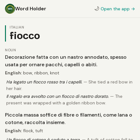
Word Holder
🌙
Open the app →
ITALIAN
fiocco
NOUN
Decorazione fatta con un nastro annodato, spesso
usata per ornare pacchi, capelli o abiti.
English:
bow, ribbon, knot
Ha legato un fiocco rosso tra i capelli.
— She tied a red bow in
her hair.
Il regalo era avvolto con un fiocco di nastro dorato.
— The
present was wrapped with a golden ribbon bow.
Piccola massa soffice di fibre o filamenti, come lana o
cotone, raccolta insieme.
English:
flock, tuft
Un fiocco di cotone è caduto a terra.
— A tuft of cotton fell to