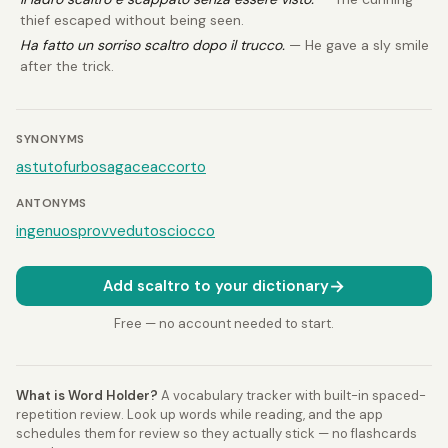
thief escaped without being seen.
Ha fatto un sorriso scaltro dopo il trucco.
— He gave a sly smile
after the trick.
SYNONYMS
astuto
furbo
sagace
accorto
ANTONYMS
ingenuo
sprovveduto
sciocco
→
Add scaltro to your dictionary
Free — no account needed to start.
What is Word Holder?
A vocabulary tracker with built-in spaced-
repetition review. Look up words while reading, and the app
schedules them for review so they actually stick — no flashcards