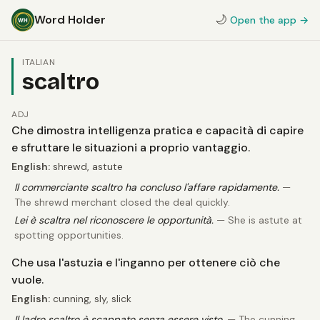
Word Holder
🌙
Open the app →
ITALIAN
scaltro
ADJ
Che dimostra intelligenza pratica e capacità di capire
e sfruttare le situazioni a proprio vantaggio.
English:
shrewd, astute
Il commerciante scaltro ha concluso l'affare rapidamente.
—
The shrewd merchant closed the deal quickly.
Lei è scaltra nel riconoscere le opportunità.
— She is astute at
spotting opportunities.
Che usa l'astuzia e l'inganno per ottenere ciò che
vuole.
English:
cunning, sly, slick
Il ladro scaltro è scappato senza essere visto.
— The cunning