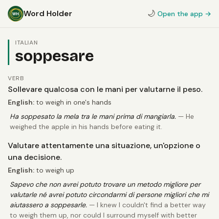
Word Holder
🌙
Open the app →
ITALIAN
soppesare
VERB
Sollevare qualcosa con le mani per valutarne il peso.
English:
to weigh in one's hands
Ha soppesato la mela tra le mani prima di mangiarla.
— He
weighed the apple in his hands before eating it.
Valutare attentamente una situazione, un'opzione o
una decisione.
English:
to weigh up
Sapevo che non avrei potuto trovare un metodo migliore per
valutarle né avrei potuto circondarmi di persone migliori che mi
aiutassero a soppesarle.
— I knew I couldn't find a better way
to weigh them up, nor could I surround myself with better