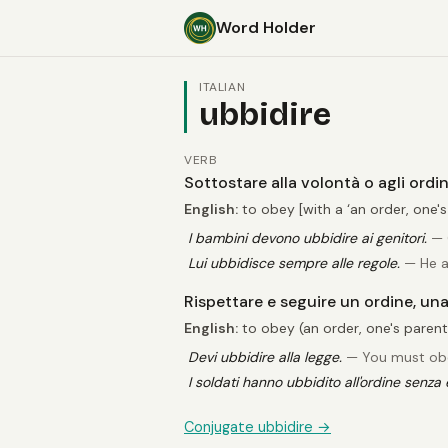
Word Holder
ITALIAN
ubbidire
VERB
Sottostare alla volontà o agli ordi
English:
to obey [with a ‘an order, one's 
I bambini devono ubbidire ai genitori.
— C
Lui ubbidisce sempre alle regole.
— He a
Rispettare e seguire un ordine, un
English:
to obey (an order, one's parents
Devi ubbidire alla legge.
— You must obe
I soldati hanno ubbidito all'ordine senza 
Conjugate ubbidire →