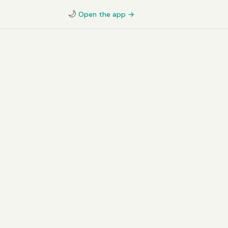
🌙
Open the app →