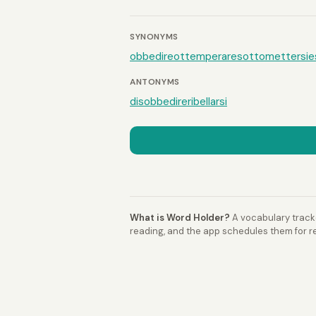
SYNONYMS
obbedire
ottemperare
sottomettersi
e
ANTONYMS
disobbedire
ribellarsi
What is Word Holder?
A vocabulary tracke
reading, and the app schedules them for re