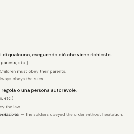
ni di qualcuno, eseguendo ciò che viene richiesto.
parents, etc.’]
hildren must obey their parents.
lways obeys the rules.
a regola o una persona autorevole.
, etc.)
y the law.
esitazione.
— The soldiers obeyed the order without hesitation.