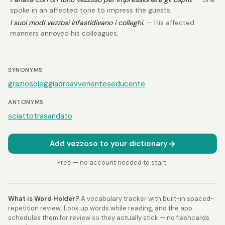
spoke in an affected tone to impress the guests.
I suoi modi vezzosi infastidivano i colleghi.
— His affected
manners annoyed his colleagues.
SYNONYMS
grazioso
leggiadro
avvenente
seducente
ANTONYMS
sciatto
trasandato
→
Add vezzoso to your dictionary
Free — no account needed to start.
What is Word Holder?
A vocabulary tracker with built-in spaced-
repetition review. Look up words while reading, and the app
schedules them for review so they actually stick — no flashcards