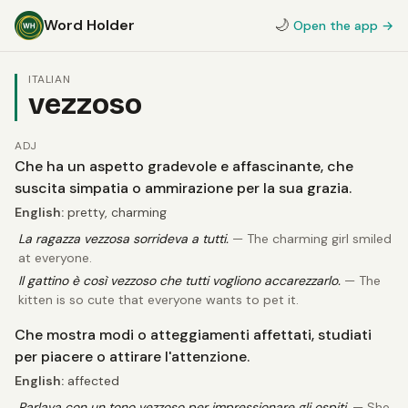
Word Holder
🌙
Open the app →
ITALIAN
vezzoso
ADJ
Che ha un aspetto gradevole e affascinante, che
suscita simpatia o ammirazione per la sua grazia.
English:
pretty, charming
La ragazza vezzosa sorrideva a tutti.
— The charming girl smiled
at everyone.
Il gattino è così vezzoso che tutti vogliono accarezzarlo.
— The
kitten is so cute that everyone wants to pet it.
Che mostra modi o atteggiamenti affettati, studiati
per piacere o attirare l'attenzione.
English:
affected
Parlava con un tono vezzoso per impressionare gli ospiti.
— She