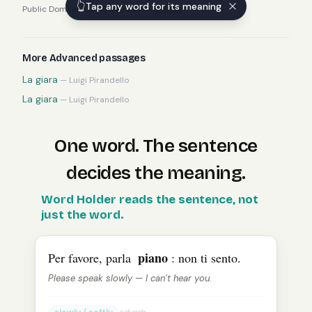
👆
Tap any word for its meaning
Public Domain
·
Luigi Pirandello
—
source
More
Advanced
passages
La giara
—
Luigi Pirandello
La giara
—
Luigi Pirandello
One word. The sentence
decides the meaning.
The
Word Holder reads the sentence, not
Italian
word “
piano
” means “
slowly / softly
” in one
just the word.
piano
Per favore, parla
: non ti sento.
Please speak slowly — I can’t hear you.