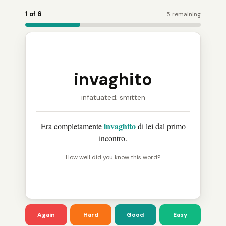
Word Holder turns the saved word into a review card: 
1 of 6
5 remaining
invaghito
infatuated; smitten
invaghito
Era completamente
di lei dal primo
incontro.
How well did you know this word?
Good
Again
Hard
Easy