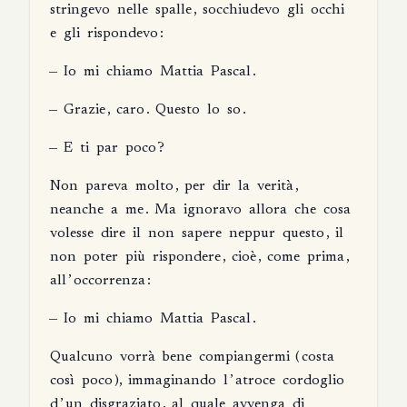
stringevo
nelle
spalle
,
socchiudevo
gli
occhi
e
gli
rispondevo
:
—
Io
mi
chiamo
Mattia
Pascal
.
—
Grazie
,
caro
.
Questo
lo
so
.
—
E
ti
par
poco
?
Non
pareva
molto
,
per
dir
la
verità
,
neanche
a
me
.
Ma
ignoravo
allora
che
cosa
volesse
dire
il
non
sapere
neppur
questo
,
il
non
poter
più
rispondere
,
cioè
,
come
prima
,
all
’
occorrenza
:
—
Io
mi
chiamo
Mattia
Pascal
.
Qualcuno
vorrà
bene
compiangermi
(
costa
così
poco
),
immaginando
l
’
atroce
cordoglio
d
’
un
disgraziato
,
al
quale
avvenga
di