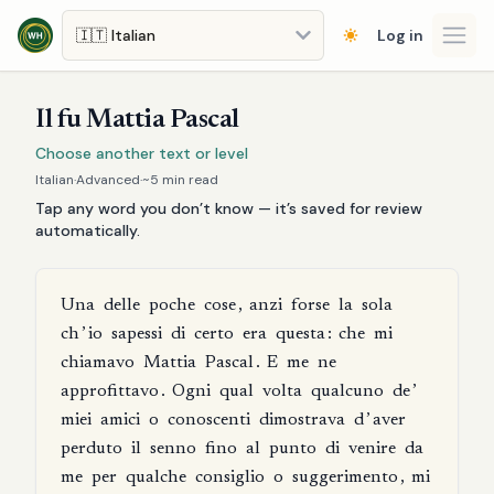
Skip to main content
Log in
Open
Il fu Mattia Pascal
Choose another text or level
Italian
·
Advanced
·
~
5
min read
Tap any word you don’t know — it’s saved for review
automatically.
Una
delle
poche
cose
,
anzi
forse
la
sola
ch
’
io
sapessi
di
certo
era
questa
:
che
mi
chiamavo
Mattia
Pascal
.
E
me
ne
approfittavo
.
Ogni
qual
volta
qualcuno
de
’
miei
amici
o
conoscenti
dimostrava
d
’
aver
perduto
il
senno
fino
al
punto
di
venire
da
me
per
qualche
consiglio
o
suggerimento
,
mi