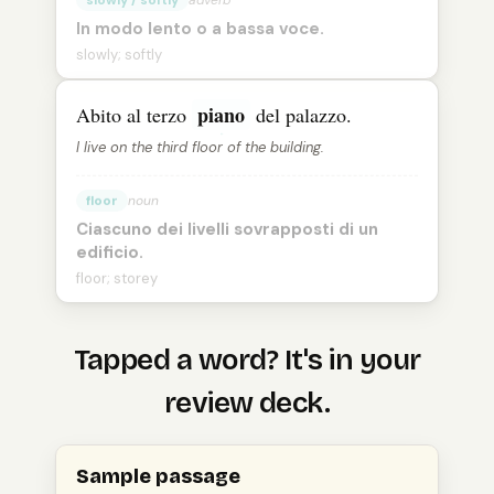
slowly / softly
adverb
In modo lento o a bassa voce.
slowly; softly
piano
Abito al terzo
del palazzo.
I live on the third floor of the building.
floor
noun
Ciascuno dei livelli sovrapposti di un
edificio.
floor; storey
Tapped a word? It's in your
review deck.
Open
an
Italian
passage, tap a word to see its meaning
Sample passage