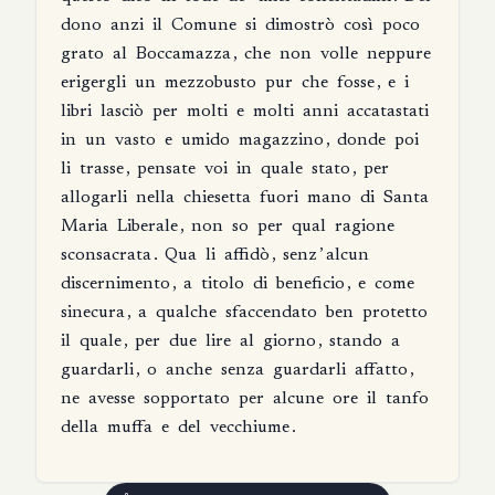
dono
anzi
il
Comune
si
dimostrò
così
poco
grato
al
Boccamazza
,
che
non
volle
neppure
erigergli
un
mezzobusto
pur
che
fosse
,
e
i
libri
lasciò
per
molti
e
molti
anni
accatastati
in
un
vasto
e
umido
magazzino
,
donde
poi
li
trasse
,
pensate
voi
in
quale
stato
,
per
allogarli
nella
chiesetta
fuori
mano
di
Santa
Maria
Liberale
,
non
so
per
qual
ragione
sconsacrata
.
Qua
li
affidò
,
senz
’
alcun
discernimento
,
a
titolo
di
beneficio
,
e
come
sinecura
,
a
qualche
sfaccendato
ben
protetto
il
quale
,
per
due
lire
al
giorno
,
stando
a
guardarli
,
o
anche
senza
guardarli
affatto
,
ne
avesse
sopportato
per
alcune
ore
il
tanfo
della
muffa
e
del
vecchiume
.