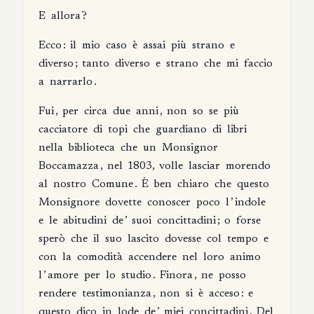
E
allora
?
Ecco
:
il
mio
caso
è
assai
più
strano
e
diverso
;
tanto
diverso
e
strano
che
mi
faccio
a
narrarlo
.
Fui
,
per
circa
due
anni
,
non
so
se
più
cacciatore
di
topi
che
guardiano
di
libri
nella
biblioteca
che
un
Monsignor
Boccamazza
,
nel
1803,
volle
lasciar
morendo
al
nostro
Comune
.
È
ben
chiaro
che
questo
Monsignore
dovette
conoscer
poco
l
’
indole
e
le
abitudini
de
’
suoi
concittadini
;
o
forse
sperò
che
il
suo
lascito
dovesse
col
tempo
e
con
la
comodità
accendere
nel
loro
animo
l
’
amore
per
lo
studio
.
Finora
,
ne
posso
rendere
testimonianza
,
non
si
è
acceso
:
e
questo
dico
in
lode
de
’
miei
concittadini
.
Del