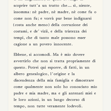
scoprire
tutt
’
a
un
tratto
che
....
sì
,
niente
,
insomma
:
nè
padre
,
nè
madre
,
nè
come
fu
o
come
non
fu
;
e
vorrà
pur
bene
indignarsi
(
costa
anche
meno
)
della
corruzione
dei
costumi
,
e
de
’
vizii
,
e
della
tristezza
dei
tempi
,
che
di
tanto
male
possono
esser
cagione
a
un
povero
innocente
.
Ebbene
,
si
accomodi
.
Ma
è
mio
dovere
avvertirlo
che
non
si
tratta
propriamente
di
questo
.
Potrei
qui
esporre
,
di
fatti
,
in
un
albero
genealogico
,
l
’
origine
e
la
discendenza
della
mia
famiglia
e
dimostrare
come
qualmente
non
solo
ho
conosciuto
mio
padre
e
mia
madre
,
ma
e
gli
antenati
miei
e
le
loro
azioni
,
in
un
lungo
decorso
di
tempo
,
non
tutte
veramente
lodevoli
.