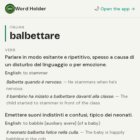
Word Holder
🌙
Open the app →
ITALIAN
balbettare
VERB
Parlare in modo esitante e ripetitivo, spesso a causa di
un disturbo del linguaggio o per emozione.
English:
to stammer
Balbetta quando è nervoso.
— He stammers when he's
nervous.
Il bambino ha iniziato a balbettare davanti alla classe.
— The
child started to stammer in front of the class.
Emettere suoni indistinti e confusi, tipico dei neonati.
English:
to babble [auxiliary avere] (of a baby)
Il neonato balbetta felice nella culla.
— The baby is happily
babbling in the crib.