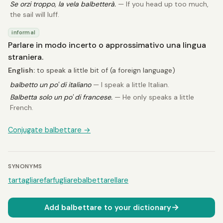
Se orzi troppo, la vela balbetterà.
— If you head up too much,
the sail will luff.
informal
Parlare in modo incerto o approssimativo una lingua
straniera.
English:
to speak a little bit of (a foreign language)
balbetto un po' di italiano
— I speak a little Italian.
Balbetta solo un po' di francese.
— He only speaks a little
French.
Conjugate balbettare →
SYNONYMS
tartagliare
farfugliare
balbettarellare
→
Add balbettare to your dictionary