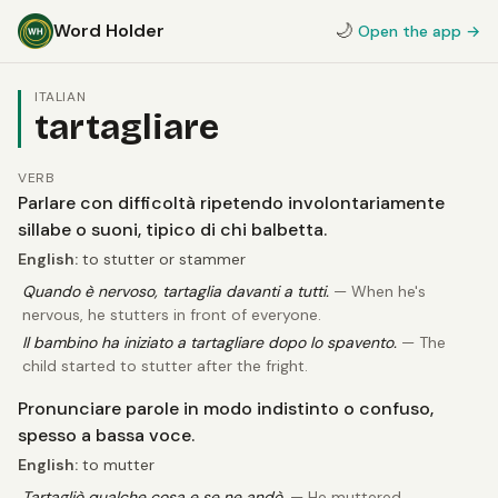
Word Holder
🌙
Open the app →
ITALIAN
tartagliare
VERB
Parlare con difficoltà ripetendo involontariamente
sillabe o suoni, tipico di chi balbetta.
English:
to stutter or stammer
Quando è nervoso, tartaglia davanti a tutti.
— When he's
nervous, he stutters in front of everyone.
Il bambino ha iniziato a tartagliare dopo lo spavento.
— The
child started to stutter after the fright.
Pronunciare parole in modo indistinto o confuso,
spesso a bassa voce.
English:
to mutter
Tartagliò qualche cosa e se ne andò.
— He muttered