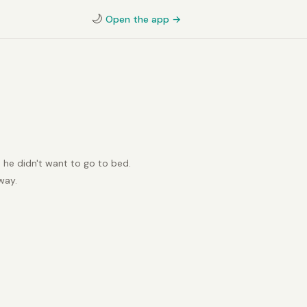
🌙
Open the app →
 he didn't want to go to bed.
way.