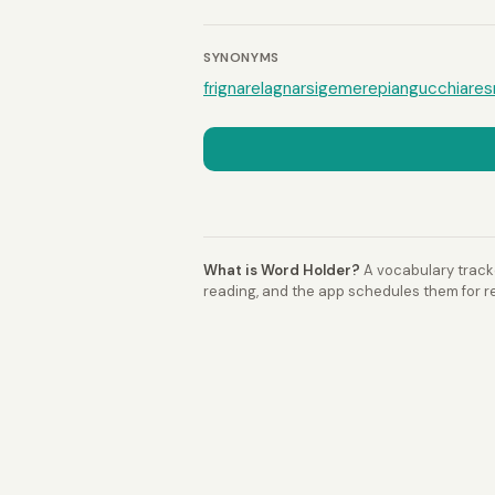
SYNONYMS
frignare
lagnarsi
gemere
piangucchiare
s
What is Word Holder?
A vocabulary tracke
reading, and the app schedules them for re