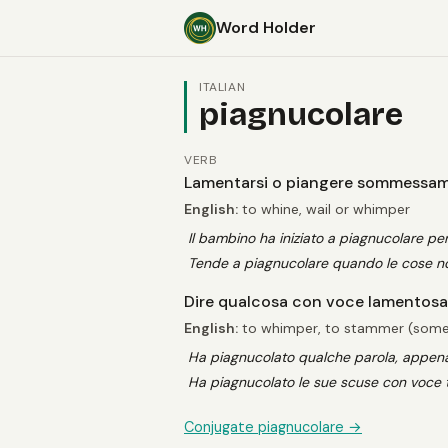
Word Holder
ITALIAN
piagnucolare
VERB
Lamentarsi o piangere sommessamen
English:
to whine, wail or whimper
Il bambino ha iniziato a piagnucolare pe
Tende a piagnucolare quando le cose n
Dire qualcosa con voce lamentosa 
English:
to whimper, to stammer (someth
Ha piagnucolato qualche parola, appena
Ha piagnucolato le sue scuse con voce 
Conjugate piagnucolare →