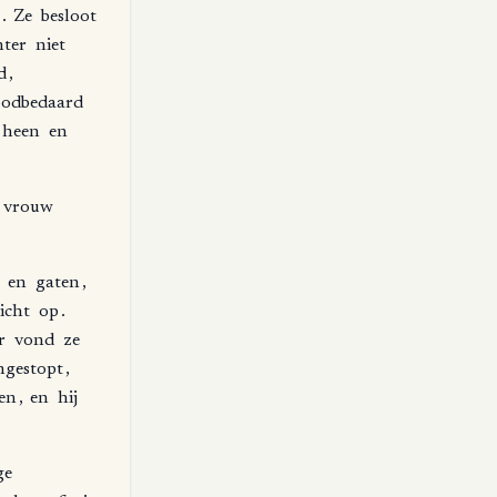
.
Ze
besloot
hter
niet
d
,
odbedaard
heen
en
vrouw
en
gaten
,
licht
op
.
r
vond
ze
ngestopt
,
en
,
en
hij
ge