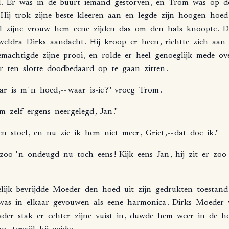
d
.
Er
was
in
de
buurt
iemand
gestorven
,
en
Trom
was
op
d
Hij
trok
zijne
beste
kleeren
aan
en
legde
zijn
hoogen
hoed
l
zijne
vrouw
hem
eene
zijden
das
om
den
hals
knoopte
.
D
weldra
Dirks
aandacht
.
Hij
kroop
er
heen
,
richtte
zich
aan
emachtigde
zijne
prooi
,
en
rolde
er
heel
genoeglijk
mede
ov
r
ten
slotte
doodbedaard
op
te
gaan
zitten
.
ar
is
m
'
n
hoed
,--
waar
is-ie
?"
vroeg
Trom
.
em
zelf
ergens
neergelegd
,
Jan
."
en
stoel
,
en
nu
zie
ik
hem
niet
meer
,
Griet
,--
dat
doe
ik
."
zoo
'
n
ondeugd
nu
toch
eens
!
Kijk
eens
Jan
,
hij
zit
er
zoo
lijk
bevrijdde
Moeder
den
hoed
uit
zijn
gedrukten
toestand
was
in
elkaar
gevouwen
als
eene
harmonica
.
Dirks
Moeder
ader
stak
er
echter
zijne
vuist
in
,
duwde
hem
weer
in
de
h