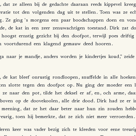
,
dat
ze
alleen
bij
de
gedachte
daaraan
reeds
kippevel
kreeg
ratie
tot
den
volgenden
dag
uit
te
stellen
.
Toen
was
ze
ec
g
.
Ze
ging
'
s
morgens
een
paar
boodschappen
doen
en
von
de
,
de
kat
in
een
zeer
zenuwachtigen
toestand
.
Dirk
zat
do
hoogst
ernstig
gezicht
bij
den
doofpot
,
terwijl
poes
driftig
n
voortdurend
een
klagend
gemauw
deed
hooren
.
ga
naar
je
mandje
,
anders
worden
je
kindertjes
koud
,"
zeide
,
de
kat
bleef
onrustig
rondloopen
,
snuffelde
in
alle
hoeken
ten
slotte
tegen
den
doofpot
op
.
Nu
ging
der
moeder
een
ze
naar
den
pot
,
tilde
het
deksel
er
af
,
en
,
och
arme
,
daa
boven
op
de
doovekoolen
,
alle
drie
dood
.
Dirk
had
ze
er
i
meening
,
dat
ze
het
daar
beter
naar
hun
zin
zouden
hebb
reurig
,
toen
hij
bemerkte
,
dat
ze
zich
niet
meer
verroerden
.
eren
keer
was
vader
bezig
zich
te
kleeden
voor
eene
treuri