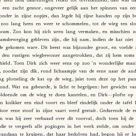
f
men
hem
daarentegen
reden
tot
tevredenheid
,
dan
was
da
een
zacht
gesnor
,
ongeveer
gelijk
aan
het
spinnen
van
ee
zonder
in
zijne
nopjes
,
dan
legde
hij
zijne
handen
op
zijn
b
zoo
lang
heen
en
weer
te
schommelen
,
tot
de
wieg
ten
slo
wam
.
Zoo
kon
hij
zich
uren
lang
vermaken
,
en
misschien
z
aamsbeweging
gebleven
zijn
,
die
hij
nam
,
indien
de
kat
niet
de
gekomen
ware
.
Dit
beest
was
bijzonder
groot
,
en
voelde
den
rustigen
wiegbewoner
aangetrokken
,
dat
zij
hem
soms
hield
.
Toen
Dirk
zich
weer
eens
op
zoo
'
n
wonderlijke
mani
,
zoodat
zijn
dik
,
rond
lichaampje
van
de
eene
naar
de
and
ng
plotseling
de
kat
op
de
wieg
,
juist
toen
deze
op
het
pun
tond
.
Wat
nu
gebeurde
,
is
licht
te
begrijpen
:
het
gewicht
va
oldoende
om
de
wieg
te
doen
kantelen
,
en
Dirk
--
plofte
op
en
knikker
een
eind
voort
en
bleef
eindelijk
onder
de
tafel
door
eene
stoof
in
zijne
vaart
werd
gestuit
.
Gedurende
de
e
en
was
hij
zeer
verbaasd
over
dit
voorval
,
doch
toen
hij
de
die
te
vergeefs
alle
pogingen
in
het
werk
stelde
,
om
onder
vandaan
te
kruipen
,
dat
haar
bedolven
had
,
begon
hij
er
h