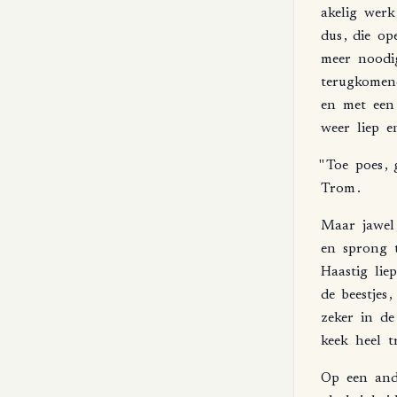
akelig
werk
dus
,
die
ope
meer
noodi
terugkomen
en
met
een
weer
liep
e
"
Toe
poes
,
Trom
.
Maar
jawel
en
sprong
Haastig
liep
de
beestjes
,
zeker
in
de
keek
heel
t
Op
een
and