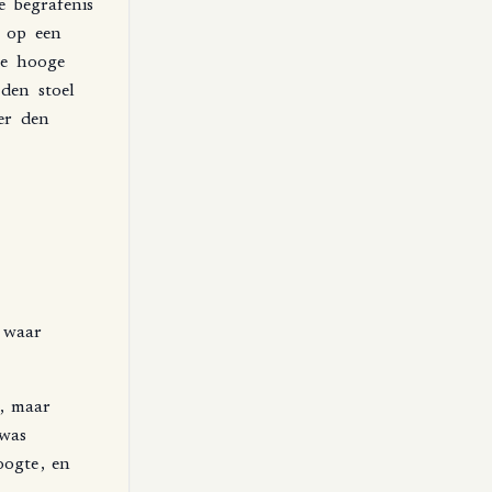
e
begrafenis
op
een
e
hooge
den
stoel
er
den
waar
,
maar
was
oogte
,
en