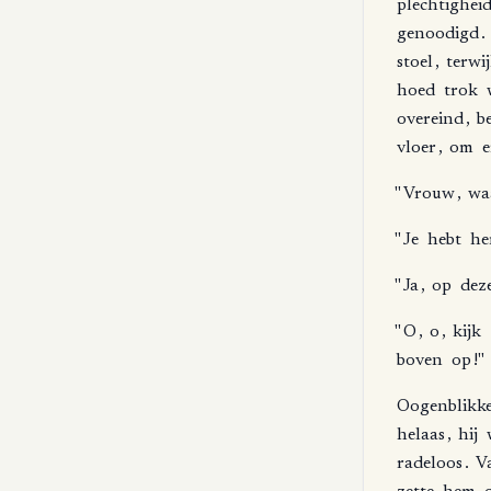
plechtighei
genoodigd
.
stoel
,
terwij
hoed
trok
overeind
,
b
vloer
,
om
e
"
Vrouw
,
wa
"
Je
hebt
h
"
Ja
,
op
dez
"
O
,
o
,
kijk
boven
op
!"
Oogenblikke
helaas
,
hij
radeloos
.
V