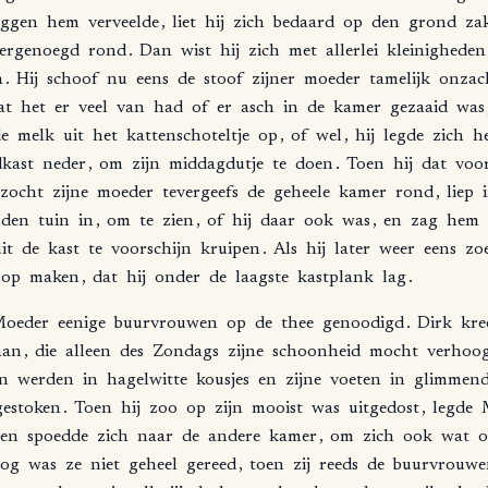
iggen
hem
verveelde
,
liet
hij
zich
bedaard
op
den
grond
za
ergenoegd
rond
.
Dan
wist
hij
zich
met
allerlei
kleinigheden
n
.
Hij
schoof
nu
eens
de
stoof
zijner
moeder
tamelijk
onzac
at
het
er
veel
van
had
of
er
asch
in
de
kamer
gezaaid
was
e
melk
uit
het
kattenschoteltje
op
,
of
wel
,
hij
legde
zich
he
kast
neder
,
om
zijn
middagdutje
te
doen
.
Toen
hij
dat
voo
zocht
zijne
moeder
tevergeefs
de
geheele
kamer
rond
,
liep
den
tuin
in
,
om
te
zien
,
of
hij
daar
ook
was
,
en
zag
hem
it
de
kast
te
voorschijn
kruipen
.
Als
hij
later
weer
eens
zo
op
maken
,
dat
hij
onder
de
laagste
kastplank
lag
.
oeder
eenige
buurvrouwen
op
de
thee
genoodigd
.
Dirk
kre
aan
,
die
alleen
des
Zondags
zijne
schoonheid
mocht
verhoo
n
werden
in
hagelwitte
kousjes
en
zijne
voeten
in
glimmend
gestoken
.
Toen
hij
zoo
op
zijn
mooist
was
uitgedost
,
legde
en
spoedde
zich
naar
de
andere
kamer
,
om
zich
ook
wat
o
og
was
ze
niet
geheel
gereed
,
toen
zij
reeds
de
buurvrouwe