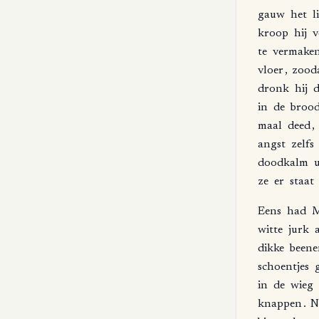
gauw
het
l
kroop
hij
v
te
vermake
vloer
,
zood
dronk
hij
d
in
de
brood
maal
deed
,
angst
zelfs
doodkalm
u
ze
er
staat
Eens
had
M
witte
jurk
dikke
beene
schoentjes
in
de
wieg
knappen
.
N