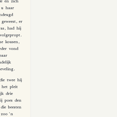
de
en
zich
u
haar
ndeugd
geweest
,
er
as
,
had
hij
volgepropt
.
ne
kousen
,
der
vond
paar
ndelijk
ieveling
.
die
twee
hij
het
pleit
jk
drie
ij
poes
den
die
beesten
zoo
'
n