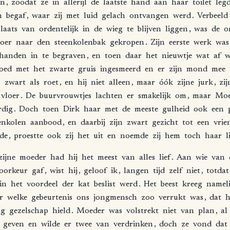
en
,
zoodat
ze
in
allerijl
de
laatste
hand
aan
haar
toilet
leg
n
begaf
,
waar
zij
met
luid
gelach
ontvangen
werd
.
Verbeeld
laats
van
ordentelijk
in
de
wieg
te
blijven
liggen
,
was
de
o
loer
naar
den
steenkolenbak
gekropen
.
Zijn
eerste
werk
was
handen
in
te
begraven
,
en
toen
daar
het
nieuwtje
wat
af
w
oed
met
het
zwarte
gruis
ingesmeerd
en
er
zijn
mond
mee
o
zwart
als
roet
,
en
hij
niet
alleen
,
maar
óók
zijne
jurk
,
zij
vloer
.
De
buurvrouwtjes
lachten
er
smakelijk
om
,
maar
Moe
rdig
.
Doch
toen
Dirk
haar
met
de
meeste
gulheid
ook
een
enkolen
aanbood
,
en
daarbij
zijn
zwart
gezicht
tot
een
vrie
de
,
proestte
ook
zij
het
uit
en
noemde
zij
hem
toch
haar
l
zijne
moeder
had
hij
het
meest
van
alles
lief
.
Aan
wie
van
oorkeur
gaf
,
wist
hij
,
geloof
ik
,
langen
tijd
zelf
niet
,
totdat
in
het
voordeel
der
kat
beslist
werd
.
Het
beest
kreeg
nameli
r
welke
gebeurtenis
ons
jongmensch
zoo
verrukt
was
,
dat
h
ag
gezelschap
hield
.
Moeder
was
volstrekt
niet
van
plan
,
al
geven
en
wilde
er
twee
van
verdrinken
,
doch
ze
vond
dat