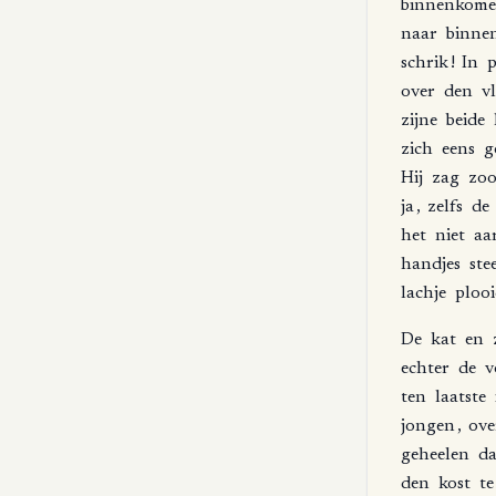
binnenkom
naar
binne
schrik
!
In
p
over
den
v
zijne
beide
zich
eens
g
Hij
zag
zo
ja
,
zelfs
de
het
niet
aa
handjes
ste
lachje
plooi
De
kat
en
echter
de
v
ten
laatste
jongen
,
ove
geheelen
d
den
kost
te