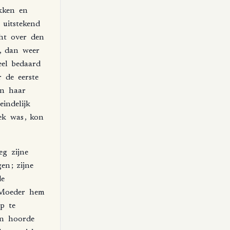
kken
en
uitstekend
ht
over
den
,
dan
weer
el
bedaard
r
de
eerste
in
haar
eindelijk
ek
was
,
kon
eg
zijne
gen
;
zijne
e
Moeder
hem
p
te
n
hoorde