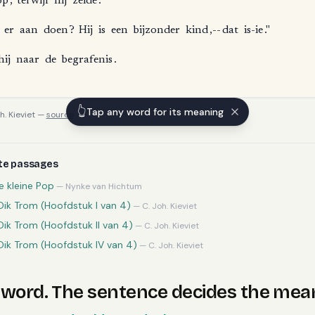
op
,
terwijl
hij
zeide
:
er
aan
doen
?
Hij
is
een
bijzonder
kind
,--
dat
is-ie
."
hij
naar
de
begrafenis
.
👆
Tap any word for its meaning
h. Kieviet
—
source
te
passages
e kleine Pop
—
Nynke van Hichtum
 Dik Trom (Hoofdstuk I van 4)
—
C. Joh. Kieviet
Dik Trom (Hoofdstuk II van 4)
—
C. Joh. Kieviet
 Dik Trom (Hoofdstuk IV van 4)
—
C. Joh. Kieviet
word. The sentence decides the mea