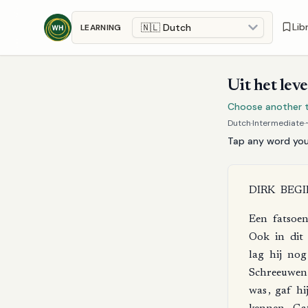
Skip to main content
Lib
LEARNING
Uit het lev
Choose another te
Dutch
·
Intermediate
·
Tap any word you 
DIRK
BEGI
Een
fatsoen
Ook
in
dit
lag
hij
nog
Schreeuwen
was
,
gaf
hi