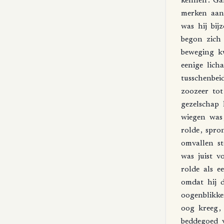
kennen
.
Ga
merken
aan
was
hij
bij
begon
zich
beweging
k
eenige
lich
tusschenbei
zoozeer
tot
gezelschap
wiegen
was
rolde
,
spro
omvallen
s
was
juist
v
rolde
als
e
omdat
hij
oogenblikk
oog
kreeg
,
beddegoed