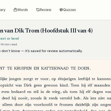
rary
Words
Review
Quizzes
en van Dik Trom (Hoofdstuk III van 4)
xt or level
~
14
min read
don’t know — it’s saved for review automatically.
NT
TE
KRUIPEN
EN
KATTEKWAAD
TE
DOEN
.
lijke
jongen
zorgt
er
voor
,
op
éénjarigen
leeftijd
te
kunnen
opzicht
was
Dirk
geen
gewoon
kind
.
Toen
hij
elf
maanden
even
bedaard
en
stil
in
de
wieg
,
als
toen
hij
elf
dagen
wa
deed
hij
nooit
,
zooals
ik
reeds
verteld
heb
.
Als
iets
niet
na
j
alleen
door
zijn
voorhoofd
te
fronsen
duidelijk
zijn
ongen