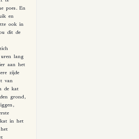
t
te
ne
poes
.
En
uik
en
tte
ook
in
ou
dit
de
zich
uren
lang
er
aan
het
ere
zijde
t
van
n
de
kat
den
grond
,
liggen
,
erste
kat
in
het
het
et