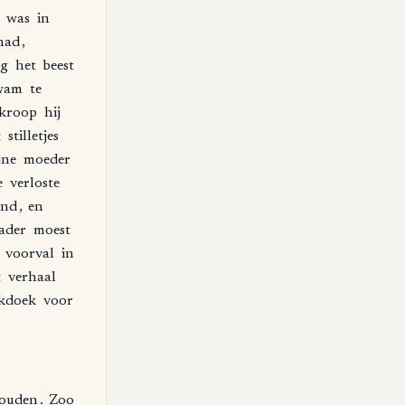
was
in
had
,
eg
het
beest
wam
te
kroop
hij
t
stilletjes
jne
moeder
e
verloste
ind
,
en
ader
moest
voorval
in
t
verhaal
kdoek
voor
ouden
.
Zoo