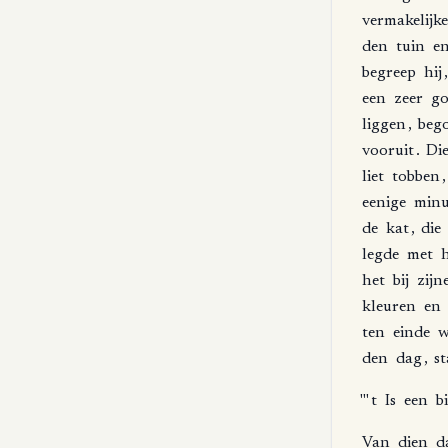
vermakelijke
den
tuin
e
begreep
hij
een
zeer
go
liggen
,
beg
vooruit
.
Di
liet
tobben
eenige
minu
de
kat
,
die
legde
met
het
bij
zijn
kleuren
en
ten
einde
w
den
dag
,
st
"'
t
Is
een
b
Van
dien
d