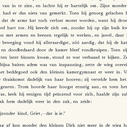
van
in
te
zien
,
en
lachte
hij
er
hartelijk
om
.
Zijne
moeder
n
had
er
dus
niets
van
gemerkt
.
Toen
hij
genoeg
gelachen
,
dat
de
arme
kat
toch
verlost
moest
worden
,
want
hij
dro
ed
hart
toe
.
Hij
keerde
zich
om
,
zoodat
hij
op
zijn
buik
k
on
met
armen
en
beenen
tegelijk
te
werken
,
en
jawel
,
daar
e
beweging
vond
hij
alleraardigst
,
zóó
aardig
,
dat
hij
de
ka
,
en
doodbedaard
door
de
kamer
bleef
rondkruipen
.
Toen
zi
ten
later
binnen
kwam
,
stond
ze
wat
verbaasd
te
kijken
.
Z
bijna
buiten
adem
was
van
inspanning
,
zette
de
wieg
overe
het
beddegoed
ook
den
kleinen
kamergymnast
er
weer
in
.
V
e
thuiskomst
dadelijk
van
haar
hooren
;
zij
vertelde
hem
het
geuren
.
Trom
hoorde
haar
hoogst
ernstig
aan
,
en
toen
he
as
,
keek
hij
eenigen
tijd
peinzend
voor
zich
,
haalde
zijn
za
ak
hem
dadelijk
weer
in
den
zak
,
en
zeide
:
ijzonder
kind
,
Griet
,--
dat
is-ie
."
ag
af
kon
moeder
den
kleinen
Dirk
niet
meer
in
de
wieg
h